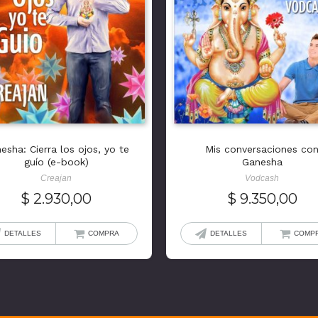
esha: Cierra los ojos, yo te
Mis conversaciones co
guío (e-book)
Ganesha
Creajan
Vodcash
$
2.930,00
$
9.350,00
DETALLES
COMPRA
DETALLES
COMP