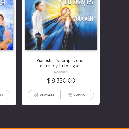
n
Ganesha: Yo empiezo un
camino y tú lo sigues
Vodcash
$
9.350,00
RA
DETALLES
COMPRA