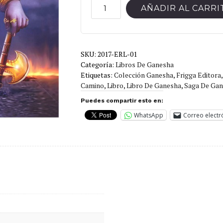
La
AÑADIR AL CARRI
verdad
ilumina
tu
SKU:
2017-ERL-01
camino
Categoría:
Libros De Ganesha
cantidad
Etiquetas:
Colección Ganesha
,
Frigga Editora
Camino
,
Libro
,
Libro De Ganesha
,
Saga De Ga
Puedes compartir esto en:
WhatsApp
Correo electr