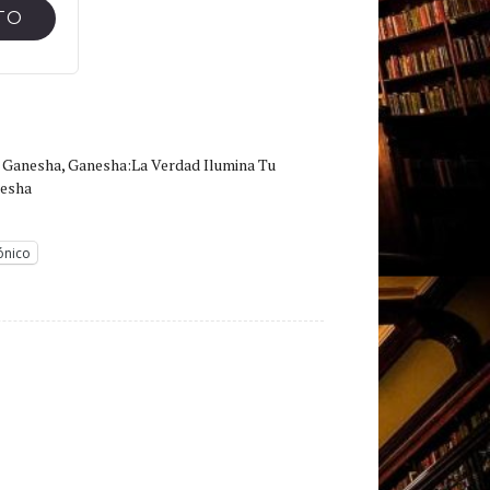
TO
,
Ganesha
,
Ganesha:La Verdad Ilumina Tu
nesha
ónico